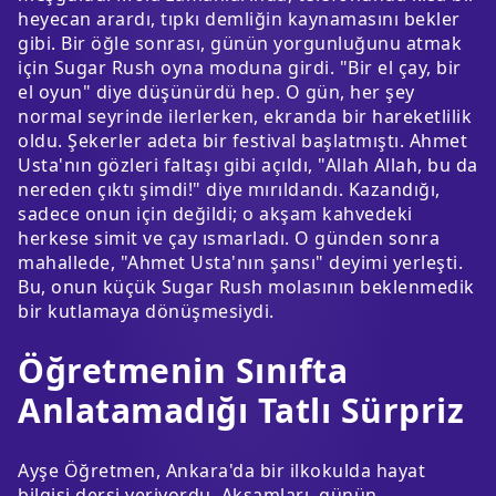
heyecan arardı, tıpkı demliğin kaynamasını bekler
gibi. Bir öğle sonrası, günün yorgunluğunu atmak
için Sugar Rush oyna moduna girdi. "Bir el çay, bir
el oyun" diye düşünürdü hep. O gün, her şey
normal seyrinde ilerlerken, ekranda bir hareketlilik
oldu. Şekerler adeta bir festival başlatmıştı. Ahmet
Usta'nın gözleri faltaşı gibi açıldı, "Allah Allah, bu da
nereden çıktı şimdi!" diye mırıldandı. Kazandığı,
sadece onun için değildi; o akşam kahvedeki
herkese simit ve çay ısmarladı. O günden sonra
mahallede, "Ahmet Usta'nın şansı" deyimi yerleşti.
Bu, onun küçük Sugar Rush molasının beklenmedik
bir kutlamaya dönüşmesiydi.
Öğretmenin Sınıfta
Anlatamadığı Tatlı Sürpriz
Ayşe Öğretmen, Ankara'da bir ilkokulda hayat
bilgisi dersi veriyordu. Akşamları, günün