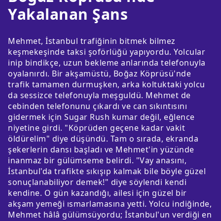
Yakalanan Şans
Mehmet, İstanbul trafiğinin bitmek bilmez
keşmekeşinde taksi şoförlüğü yapıyordu. Yolcular
inip bindikçe, uzun bekleme anlarında telefonuyla
oyalanırdı. Bir akşamüstü, Boğaz Köprüsü'nde
trafik tamamen durmuşken, arka koltuktaki yolcu
da sessizce telefonuyla meşguldü. Mehmet de
cebinden telefonunu çıkardı ve can sıkıntısını
gidermek için Sugar Rush kumar değil, eğlence
niyetine girdi. "Köprüden geçene kadar vakit
öldürelim" diye düşündü. Tam o sırada, ekranda
şekerlerin dansı başladı ve Mehmet'in yüzünde
inanmaz bir gülümseme belirdi. "Vay anasını,
İstanbul'da trafikte sıkışıp kalmak bile böyle güzel
sonuçlanabiliyor demek!" diye söylendi kendi
kendine. O gün kazandığı, ailesi için güzel bir
akşam yemeği ısmarlamasına yetti. Yolcu indiğinde,
Mehmet hâlâ gülümsüyordu; İstanbul'un verdiği en