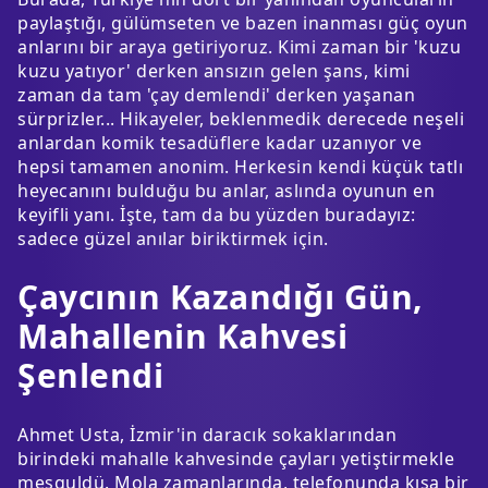
paylaştığı, gülümseten ve bazen inanması güç oyun
anlarını bir araya getiriyoruz. Kimi zaman bir 'kuzu
kuzu yatıyor' derken ansızın gelen şans, kimi
zaman da tam 'çay demlendi' derken yaşanan
sürprizler... Hikayeler, beklenmedik derecede neşeli
anlardan komik tesadüflere kadar uzanıyor ve
hepsi tamamen anonim. Herkesin kendi küçük tatlı
heyecanını bulduğu bu anlar, aslında oyunun en
keyifli yanı. İşte, tam da bu yüzden buradayız:
sadece güzel anılar biriktirmek için.
Çaycının Kazandığı Gün,
Mahallenin Kahvesi
Şenlendi
Ahmet Usta, İzmir'in daracık sokaklarından
birindeki mahalle kahvesinde çayları yetiştirmekle
meşguldü. Mola zamanlarında, telefonunda kısa bir