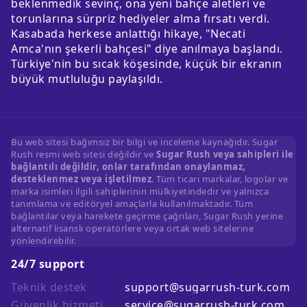
beklenmedik sevinç, ona yeni bahçe aletleri ve
torunlarına sürpriz hediyeler alma fırsatı verdi.
Kasabada herkese anlattığı hikaye, "Necati
Amca'nın şekerli bahçesi" diye anılmaya başlandı.
Türkiye'nin bu sıcak köşesinde, küçük bir ekranın
büyük mutluluğu paylaşıldı.
Bu web sitesi bağımsız bir bilgi ve inceleme kaynağıdır. Sugar
Rush resmi web sitesi değildir ve
Sugar Rush veya sahipleri ile
bağlantılı değildir, onlar tarafından onaylanmaz,
desteklenmez veya işletilmez
. Tüm ticari markalar, logolar ve
marka isimleri ilgili sahiplerinin mülkiyetindedir ve yalnızca
tanımlama ve editöryel amaçlarla kullanılmaktadır. Tüm
bağlantılar veya harekete geçirme çağrıları, Sugar Rush yerine
alternatif lisanslı operatörlere veya ortak web sitelerine
yönlendirebilir.
24/7 support
Teknik destek
support@sugarrush-turk.com
Güvenlik hizmeti
service@sugarrush-turk.com