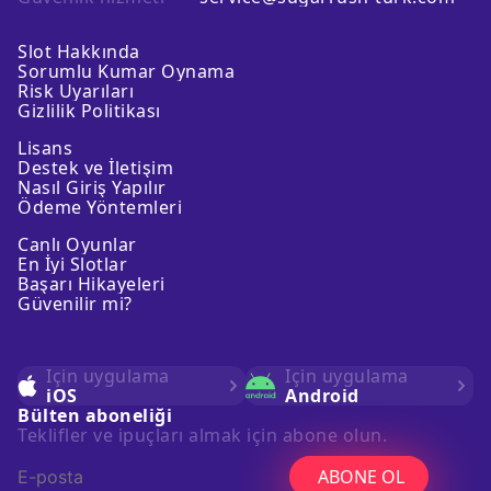
Slot Hakkında
Sorumlu Kumar Oynama
Risk Uyarıları
Gizlilik Politikası
Lisans
Destek ve İletişim
Nasıl Giriş Yapılır
Ödeme Yöntemleri
Canlı Oyunlar
En İyi Slotlar
Başarı Hikayeleri
Güvenilir mi?
Için uygulama
Için uygulama
iOS
Android
Bülten aboneliği
Teklifler ve ipuçları almak için abone olun.
ABONE OL