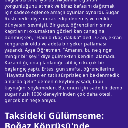
yorgunluğunu atmak ve biraz kafasını dağıtmak
için sadece eğlence amaçlı oyunlar oynardı. Sugar
Rush nedir diye merak edip denemiş ve renkli
dünyasını sevmişti. Bir gece, öğrencilerin sınav
kağıtlarını okumaktan gözleri kan çanağına
dönmüşken, "Hadi birkaç dakika" dedi. O an, ekran
rengarenk oldu ve adeta bir şeker patlaması
yaşandı. Ayşe Öğretmen, "Amanın, bu ne şıngır
mıngır bir şey!" diye gülmekten kendini alamadı.
Kazandığı, ona planladığı tatil için küçük bir
başlangıç yaptı. Ertesi gün sınıfta, öğrencilerine
"Hayatta bazen en tatlı sürprizler, en beklenmedik
anlarda gelir" demenin keyfini yaşadı, tabii
kaynağını söylemeden. Bu, onun için sade bir demo
sugar rush 1000 deneyiminden çok daha ötesi,
gerçek bir neşe anıydı.
Taksideki Gülümseme:
Boğaz Köprüsü'nde